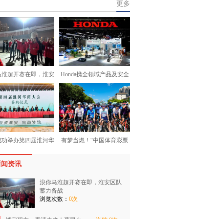
更多
马淮超开赛在即，淮安
Honda携全领域产品及安全
成功举办第四届淮河华
有梦当燃！“中国体育彩票
新闻资讯
浪你马淮超开赛在即，淮安区队
蓄力备战
浏览次数：
0次