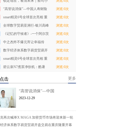
锁定现在，看清未来｜蔡司小
浏览:0次
瞳堡镜片正式上
“高管说消保”—中国人寿财险
浏览:0次
青岛市分 公
smart精灵6号全球首次亮相 重
浏览:0次
塑豪华掀背轿
全球数字贸易亚洲行-银川高峰
浏览:0次
论坛暨数贸兴
《记忆的守候者》-一个阿尔茨
浏览:0次
海默患者的无
中之杰炸不爆元宵让幸福传
浏览:0次
递，三招演绎经典
数字经济体系数字易货贸易开
浏览:0次
盘交易在重庆隆
smart精灵6号全球首次亮相 重
浏览:0次
塑豪华掀背轿
碧云泉N7煮茶净饮机：酷暑
浏览:0次
40℃下的沁心茶伴
更多
点击
“高管说消保”—中国
2023-12-29
克再次喊单X MAGA 加密货币市场将迎来新一轮
经济体系数字易货贸易开盘交易在重庆隆重开幕