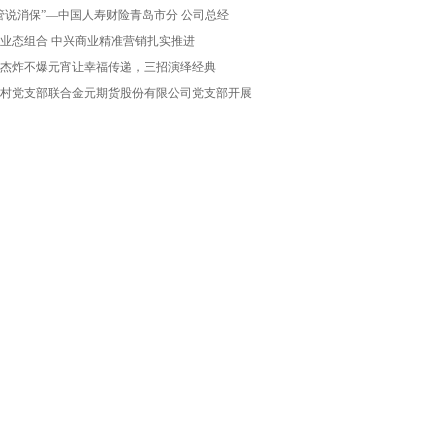
管说消保”—中国人寿财险青岛市分 公司总经
业态组合 中兴商业精准营销扎实推进
杰炸不爆元宵让幸福传递，三招演绎经典
村党支部联合金元期货股份有限公司党支部开展