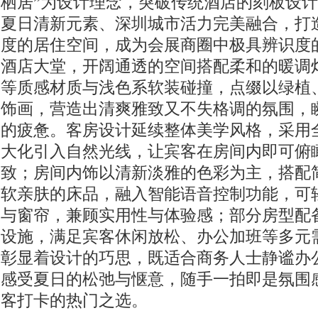
栖居”为设计理念，突破传统酒店的刻板设
夏日清新元素、深圳城市活力完美融合，打
度的居住空间，成为会展商圈中极具辨识度的
酒店大堂，开阔通透的空间搭配柔和的暖调
等质感材质与浅色系软装碰撞，点缀以绿植
饰画，营造出清爽雅致又不失格调的氛围，
的疲惫。客房设计延续整体美学风格，采用
大化引入自然光线，让宾客在房间内即可俯
致；房间内饰以清新淡雅的色彩为主，搭配
软亲肤的床品，融入智能语音控制功能，可
与窗帘，兼顾实用性与体验感；部分房型配
设施，满足宾客休闲放松、办公加班等多元
彰显着设计的巧思，既适合商务人士静谧办
感受夏日的松弛与惬意，随手一拍即是氛围
客打卡的热门之选。